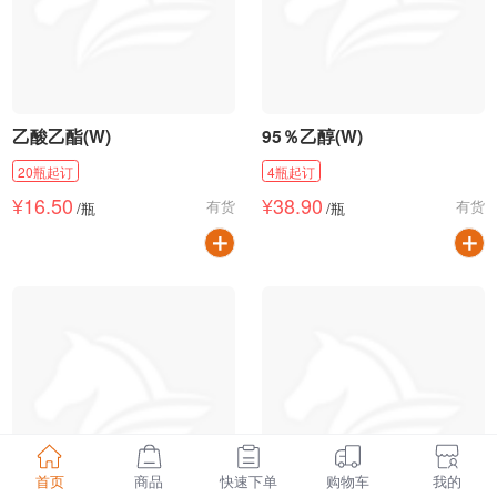
乙酸乙酯(W)
95％乙醇(W)
20
瓶
起订
4
瓶
起订
¥
16.50
¥
38.90
有货
有货
/
瓶
/
瓶
首页
商品
快速下单
购物车
我的